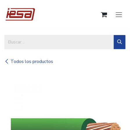
Ir al contenido
Todos los productos