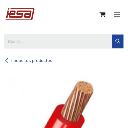
Ir al contenido
Todos los productos