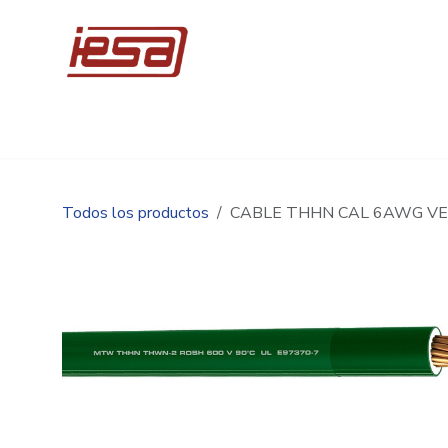
Ir al contenido
Inicio
Compre en línea
Promociones
Ingen
Todos los productos
CABLE THHN CAL 6AWG V