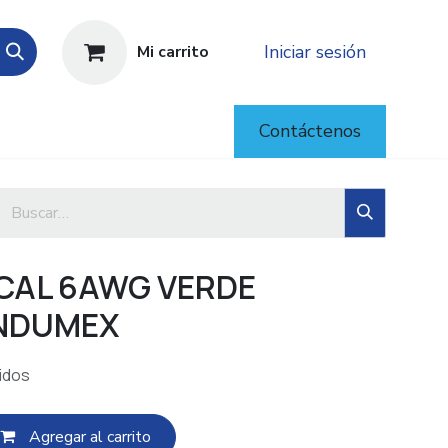
Iniciar sesión
Mi carrito
Contáctenos
CAL 6AWG VERDE
NDUMEX
idos
Agregar al c​​arrito