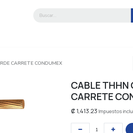
iesa
Compre por marca o categoría
ERDE CARRETE CONDUMEX
CABLE THHN 
CARRETE CO
₡
1,413.23
Impuestos inclu