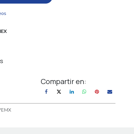
eos
EX
s
Compartir en:
VEMX