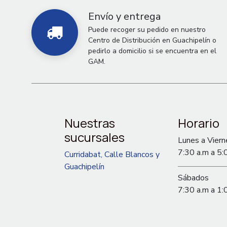
Envío y entrega
Puede recoger su pedido en nuestro
Centro de Distribución en Guachipelín o
pedirlo a domicilio si se encuentra en el
GAM.
Nuestras
Horario
sucursales
Lunes a Viern
7:30 a.m a 5:
Curridabat, Calle Blancos y
Guachipelín
Sábados
7:30 a.m a 1: