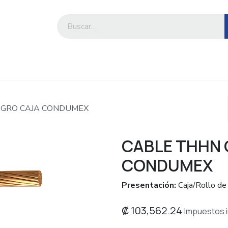
iesa
Compre por marca o categoría
EGRO CAJA CONDUMEX
CABLE THHN 
CONDUMEX
Presentación:
Caja/Rollo de
₡
103,562.24
Impuestos i