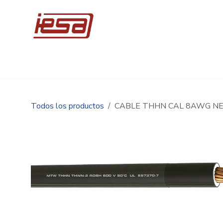
Ir al contenido
Inicio
Compre en línea
Promociones
Ingen
Todos los productos
CABLE THHN CAL 8AWG N