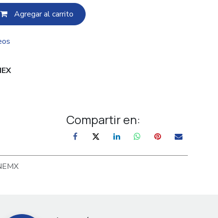
Agregar al c​​arrito
eos
EX
Compartir en:
NEMX