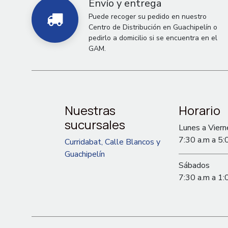
Envío y entrega
Puede recoger su pedido en nuestro
Centro de Distribución en Guachipelín o
pedirlo a domicilio si se encuentra en el
GAM.
Nuestras
Horario
sucursales
Lunes a Viern
7:30 a.m a 5:
Curridabat, Calle Blancos y
Guachipelín
Sábados
7:30 a.m a 1: