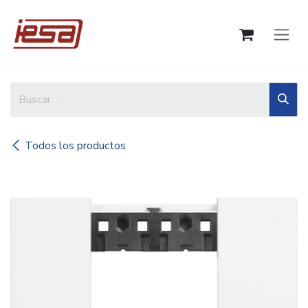
Ir al contenido
Todos los productos