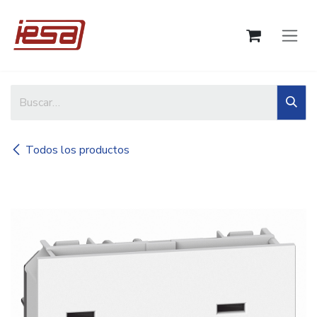
Ir al contenido
Todos los productos