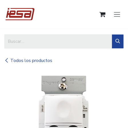
Ir al contenido
Todos los productos