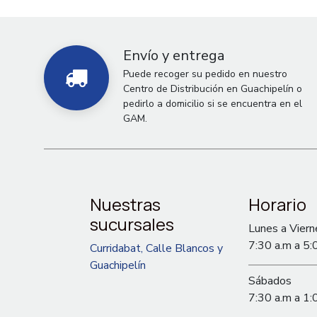
Envío y entrega
Puede recoger su pedido en nuestro
Centro de Distribución en Guachipelín o
pedirlo a domicilio si se encuentra en el
GAM.
Nuestras
Horario
sucursales
Lunes a Viern
7:30 a.m a 5:
Curridabat, Calle Blancos y
Guachipelín
Sábados
7:30 a.m a 1: