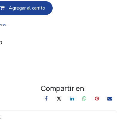
Agregar al c​​arrito
eos
D
Compartir en:
1