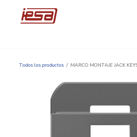
Ir al contenido
Inicio
Compre en línea
Promociones
Ingen
Todos los productos
MARCO MONTAJE JACK KE