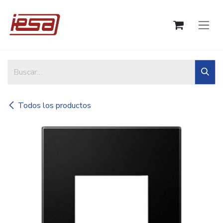
Ir al contenido
Todos los productos