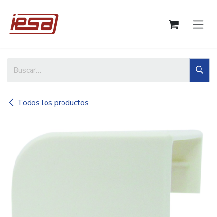
Ir al contenido
Todos los productos