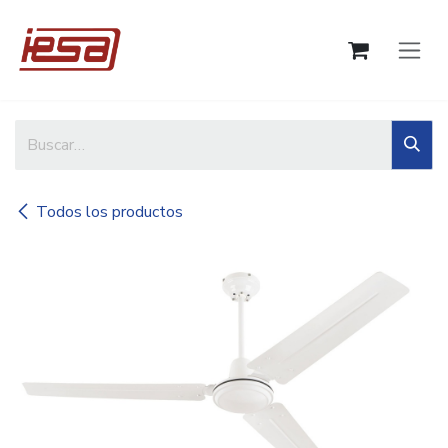
Ir al contenido
Todos los productos