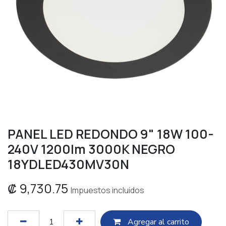
PANEL LED REDONDO 9" 18W 100-
240V 1200lm 3000K NEGRO
18YDLED430MV30N
₡
9,730.75
Impuestos incluidos
Agregar al c​​arrito