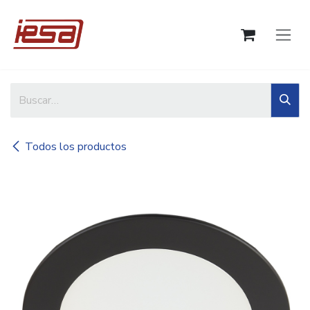
Ir al contenido
Todos los productos