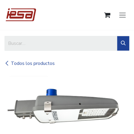
Ir al contenido
Todos los productos