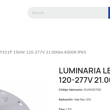
iesa
Compre por marca o categoría
Y321P 150W 120-277V 21.000lm 6500K IP65
LUMINARIA LE
120-277V 21.
Código fabricante:
911401827582
Aplicación:
High Bay LED.
Tipo:
LED