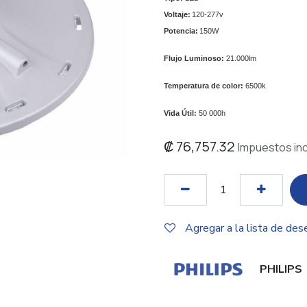
Voltaje:
120-277v
Potencia:
150W
Flujo Luminoso:
21.000lm
Temperatura de color:
6500k
Vida Útil:
50 000h
₡
76,757.32
Impuestos inc
Agregar a la lista de des
PHILIPS