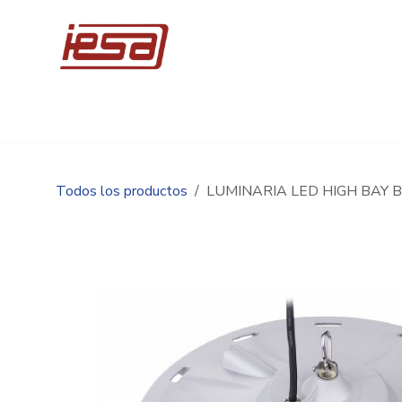
Ir al contenido
Inicio
Compre en línea
Promociones
Ingen
Todos los productos
LUMINARIA LED HIGH BAY B