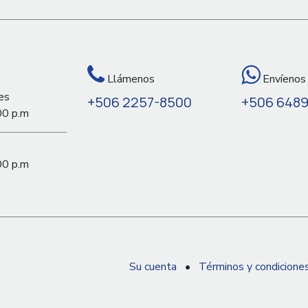
Llámenos
Envíenos
es
+506 2257-8500
+506 648
00 p.m
00 p.m
Su cuenta
•
Términos y condicione