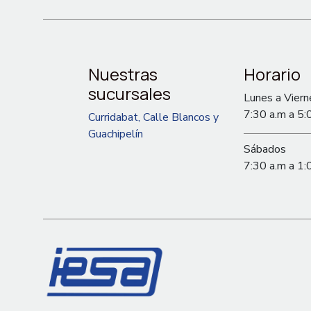
Nuestras
Horario
sucursales
Lunes a Viern
7:30 a.m a 5:
Curridabat, Calle Blancos y
Guachipelín
Sábados
7:30 a.m a 1: