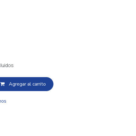
luidos
Agregar al c​​arrito
eos