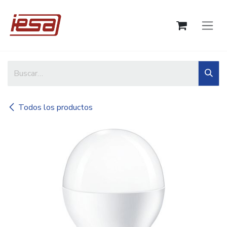
Ir al contenido
Todos los productos