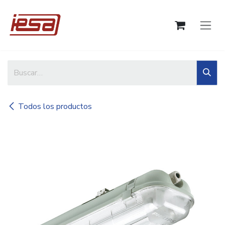
Ir al contenido
Todos los productos