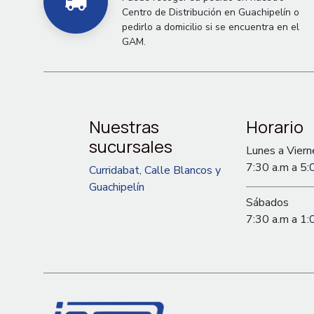
Centro de Distribución en Guachipelín o
pedirlo a domicilio si se encuentra en el
GAM.
Nuestras
Horario
sucursales
Lunes a Viern
7:30 a.m a 5:
Curridabat, Calle Blancos y
Guachipelín
Sábados
7:30 a.m a 1: