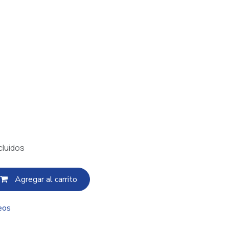
cluidos
Agregar al c​​arrito
eos