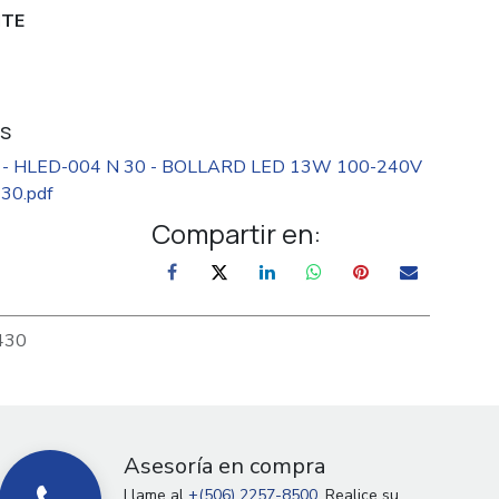
ITE
s
30 - HLED-004 N 30 - BOLLARD LED 13W 100-240V
30.pdf
Compartir en:
430
Asesoría en compra
Llame al
+(506) 2257-8500.
Realice su