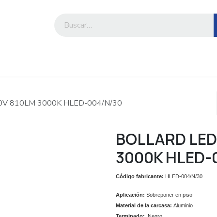
iesa
Compre por marca o categoría
V 810LM 3000K HLED-004/N/30
BOLLARD LED
3000K HLED-
Código fabricante:
HLED-004/N/30
Aplicación:
Sobreponer en piso
Material de la carcasa:
Aluminio
Terminado:
Negro