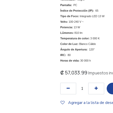
Pantalla:
PC
Índice de Protección (IP):
65
Tipo de Foco:
Integrado LED 13 W
Volts:
100-240 V ~
Potencia:
13 W
Lúmenes:
810 lm
Temperatura de color:
3 000 K
Color de Luz:
Blanco Cálido
Ángulo de Apertura:
120°
IRC:
80
Horas de vida:
30 000 h
₡
57,033.99
Impuestos in
Agregar a la lista de des