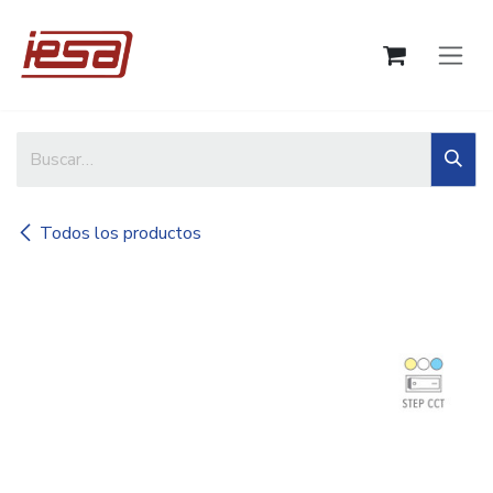
Ir al contenido
Todos los productos