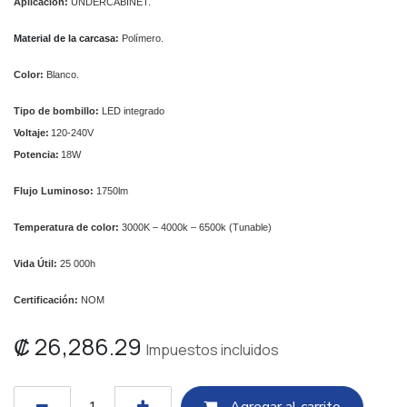
Aplicación:
UNDERCABINET.
Material de la carcasa
:
Polímero.
Color:
Blanco.
Tipo de bombillo:
LED integrado
Voltaje:
120-240V
Potencia:
18W
Flujo Luminoso:
1750lm
Temperatura de color:
3000K – 4000k – 6500k (Tunable)
Vida Útil:
25 000h
Certificación:
NOM
₡
26,286.29
Impuestos incluidos
Agregar al c​​arrito