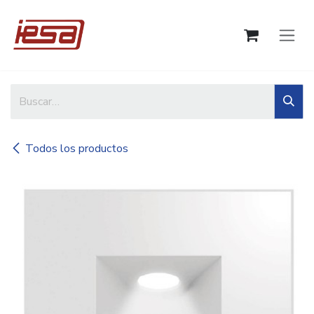
Ir al contenido
Todos los productos