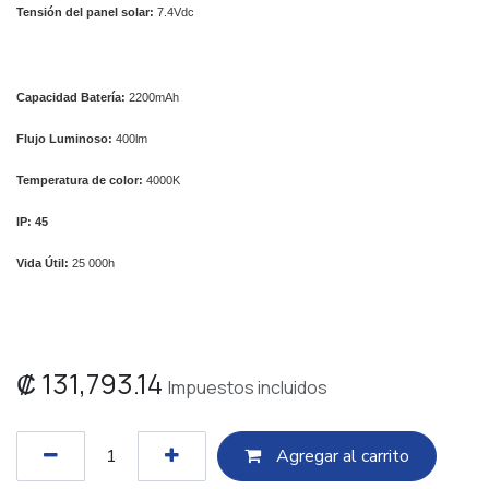
Tensión del panel solar:
7
.4Vdc
Capacidad Batería:
2200mAh
Flujo Luminoso:
4
00lm
Temperatura de color:
4000K
IP: 45
Vida Útil:
25 000h
₡
131,793.14
Impuestos incluidos
Agregar al c​​arrito