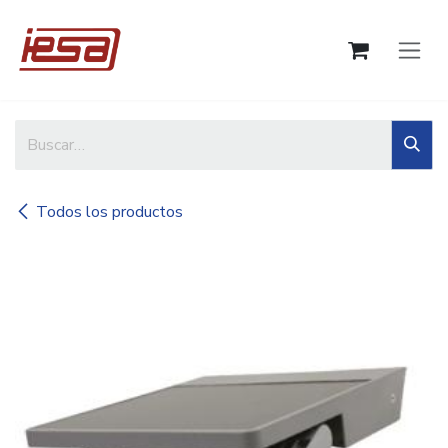
Ir al contenido
Todos los productos