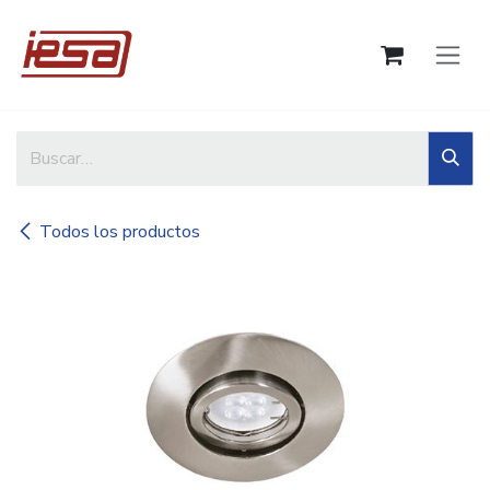
Ir al contenido
Todos los productos