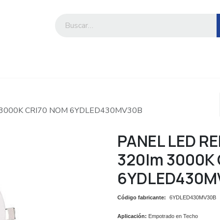
iesa
Compre por marca o categoría
 3000K CRI70 NOM 6YDLED430MV30B
PANEL LED R
320lm 3000K
6YDLED430M
Código fabricante:
6YDLED430MV30B
Aplicación:
Empotrado en Techo