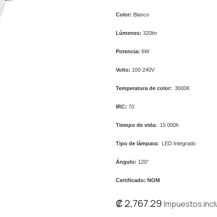
Color:
Blanco
Lúmenes:
320lm
Potencia:
6W
Volts:
100-240V
Temperatura de color:
3000K
IRC:
70
Tiempo de vida:
15 000h
Tipo de lámpara:
LED Integrado
Ángulo:
120°
Certificado: NOM
₡
2,767.29
Impuestos incl