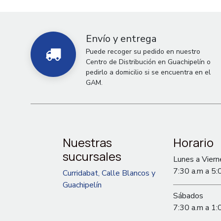
Envío y entrega
Puede recoger su pedido en nuestro
Centro de Distribución en Guachipelín o
pedirlo a domicilio si se encuentra en el
GAM.
Nuestras
Horario
sucursales
Lunes a Viern
7:30 a.m a 5:
Curridabat, Calle Blancos y
Guachipelín
Sábados
7:30 a.m a 1: