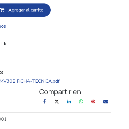
Agregar al c​​arrito
eos
ITE
s
MV30B FICHA-TECNICA.pdf
Compartir en:
001