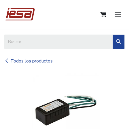
Ir al contenido
Todos los productos