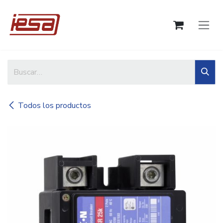
Ir al contenido
Todos los productos