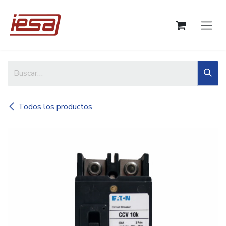
Ir al contenido
Todos los productos