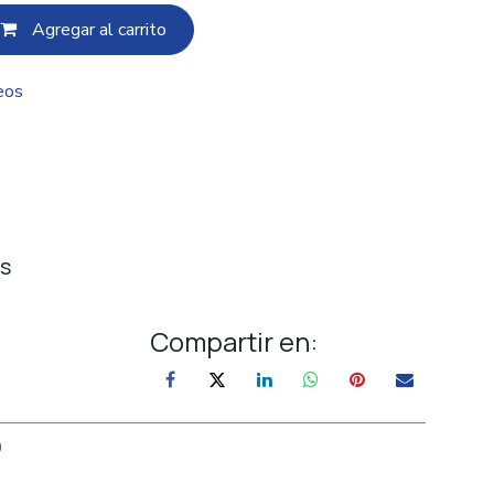
Agregar al c​​arrito
eos
s
Compartir en:
0