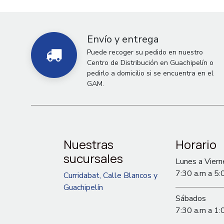
Envío y entrega
Puede recoger su pedido en nuestro
Centro de Distribución en Guachipelín o
pedirlo a domicilio si se encuentra en el
GAM.
Nuestras
Horario
sucursales
Lunes a Viern
7:30 a.m a 5:
Curridabat, Calle Blancos y
Guachipelín
Sábados
7:30 a.m a 1: