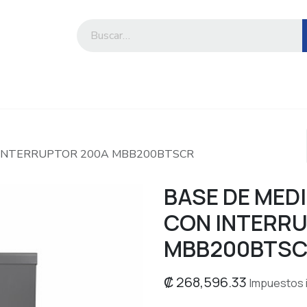
iesa
Compre por marca o categoría
N INTERRUPTOR 200A MBB200BTSCR
BASE DE MEDI
CON INTERR
MBB200BTS
₡
268,596.33
Impuestos 