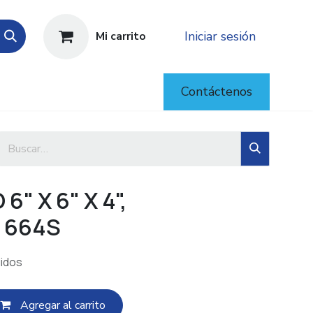
Iniciar sesión
Mi carrito
Contáctenos
6" X 6" X 4",
 664S
uidos
Agregar al c​​arrito