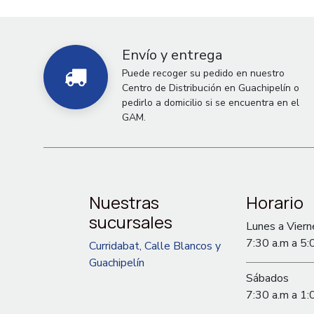
Envío y entrega
Puede recoger su pedido en nuestro
Centro de Distribución en Guachipelín o
pedirlo a domicilio si se encuentra en el
GAM.
Nuestras
Horario
sucursales
Lunes a Viern
7:30 a.m a 5:
Curridabat, Calle Blancos y
Guachipelín
Sábados
7:30 a.m a 1: