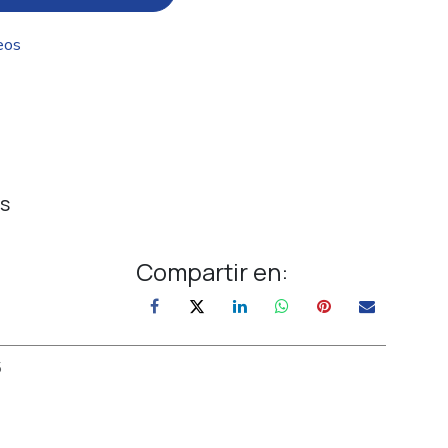
eos
s
Compartir en:
5