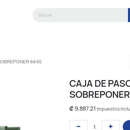
iesa
Compre por marca o categoría
, SOBREPONER 664S
CAJA DE PASO 
SOBREPONER
₡
9,887.21
Impuestos incl