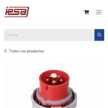
Ir al contenido
Todos los productos