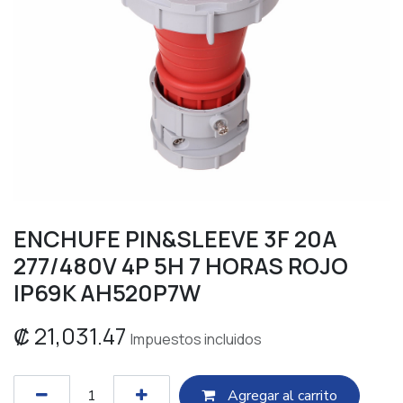
ENCHUFE PIN&SLEEVE 3F 20A
277/480V 4P 5H 7 HORAS ROJO
IP69K AH520P7W
₡
21,031.47
Impuestos incluidos
Agregar al c​​arrito