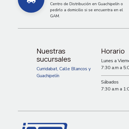
Centro de Distribución en Guachipelín o
pedirlo a domicilio si se encuentra en el
GAM.
Nuestras
Horario
sucursales
Lunes a Viern
7:30 a.m a 5:
Curridabat, Calle Blancos y
Guachipelín
Sábados
7:30 a.m a 1: