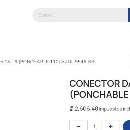
iesa
Compre por marca o categoría
5 CAT.6 (PONCHABLE 110) AZUL 5546-6BL
CONECTOR DA
(PONCHABLE 
₡
2,606.48
Impuestos inc