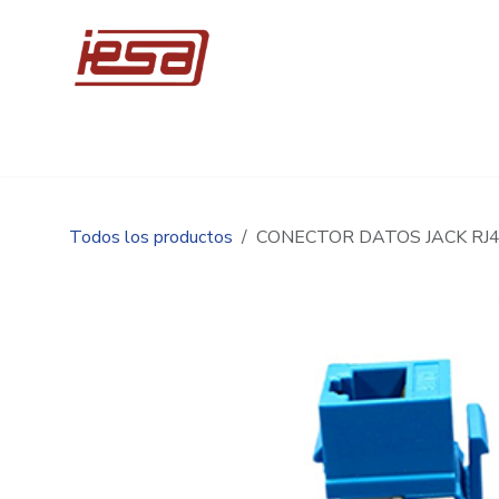
Ir al contenido
Inicio
Compre en línea
Promociones
Ingen
Todos los productos
CONECTOR DATOS JACK RJ4