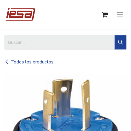
Ir al contenido
Todos los productos