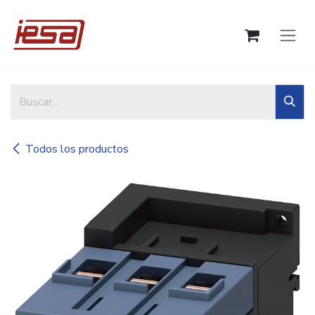
Ir al contenido
Todos los productos