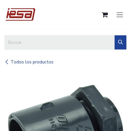
Ir al contenido
Todos los productos