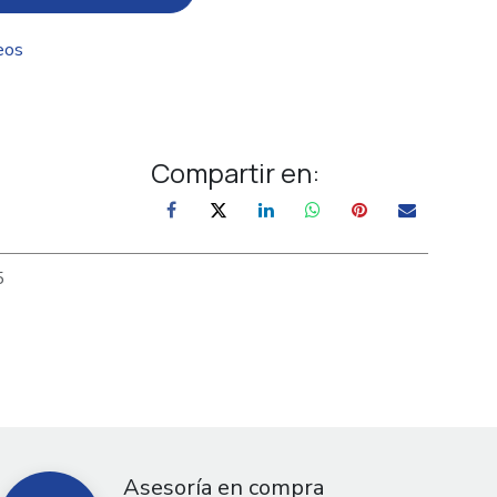
eos
Compartir en:
5
Asesoría en compra