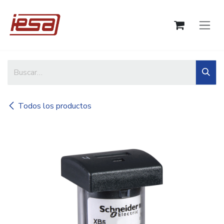
Ir al contenido
Todos los productos