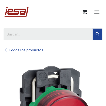
Ir al contenido
Todos los productos