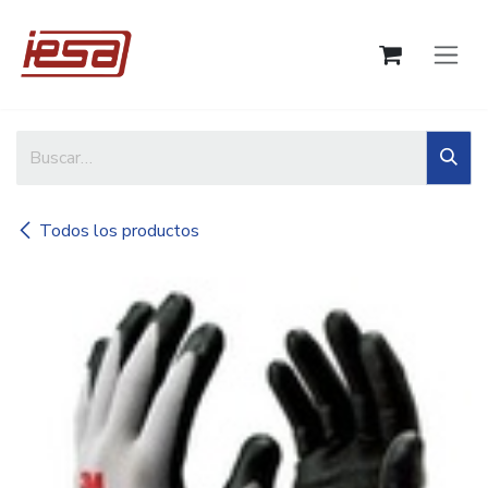
Ir al contenido
Todos los productos