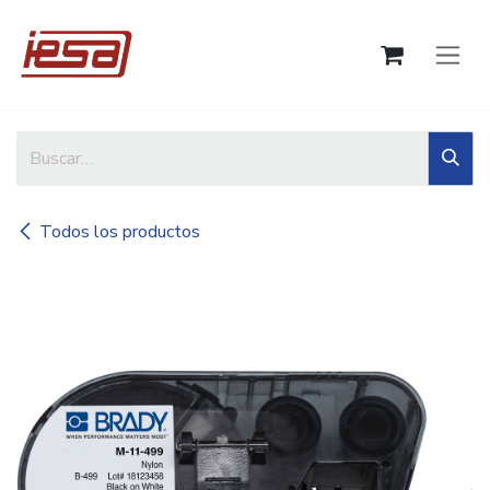
Ir al contenido
Todos los productos