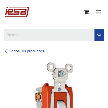
Ir al contenido
Todos los productos