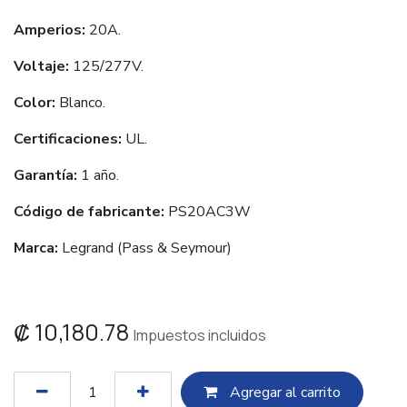
Amperios:
20A.
Voltaje:
125/277V.
Color:
Blanco.
Certificaciones:
UL.
Garantía:
1 año.
Código de fabricante:
PS20AC3W
Marca:
Legrand (Pass & Seymour)
₡
10,180.78
Impuestos incluidos
Agregar al c​​arrito