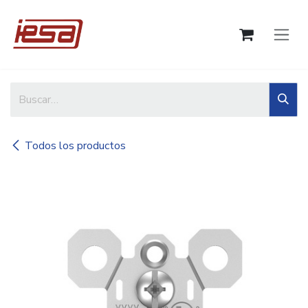
Ir al contenido
Todos los productos