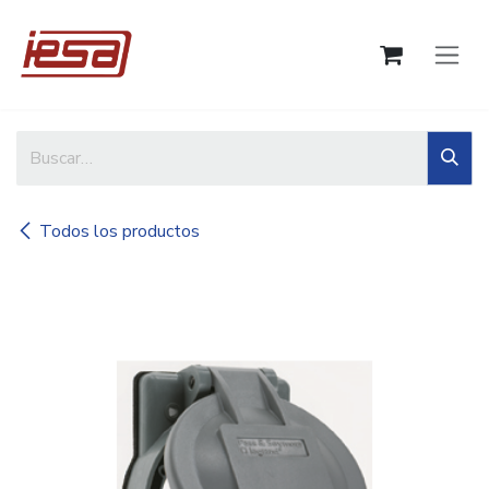
Ir al contenido
Todos los productos