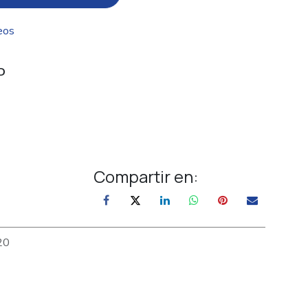
eos
D
Compartir en:
20