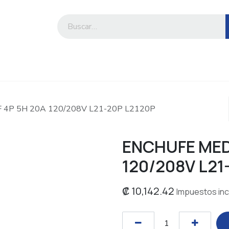
iesa
Compre por marca o categoría
 4P 5H 20A 120/208V L21-20P L2120P
ENCHUFE MEDI
120/208V L21
₡
10,142.42
Impuestos inc