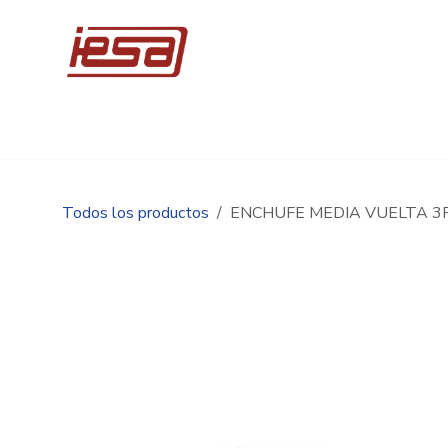
Ir al contenido
Inicio
Compre en línea
Promociones
Ingen
Todos los productos
ENCHUFE MEDIA VUELTA 3F