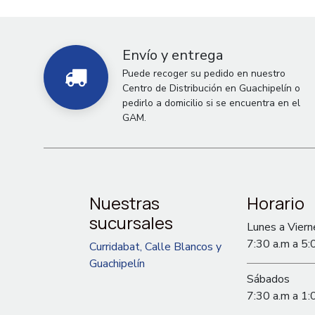
Envío y entrega
Puede recoger su pedido en nuestro
Centro de Distribución en Guachipelín o
pedirlo a domicilio si se encuentra en el
GAM.
Nuestras
Horario
sucursales
Lunes a Viern
7:30 a.m a 5:
Curridabat, Calle Blancos y
Guachipelín
Sábados
7:30 a.m a 1: