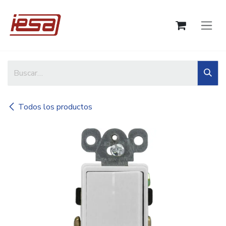
Ir al contenido
Todos los productos