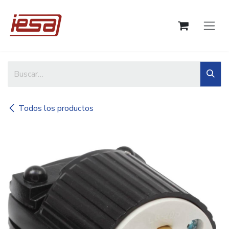
Ir al contenido
Todos los productos