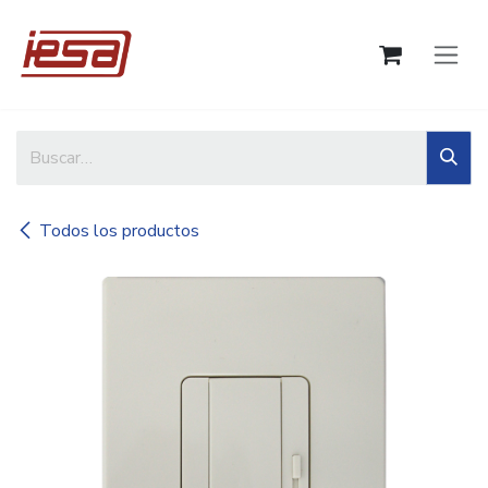
Ir al contenido
Todos los productos