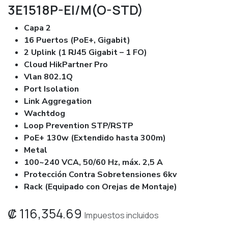
3E1518P-EI/M(O-STD)
Capa 2
16 Puertos (PoE+, Gigabit)
2 Uplink (1 RJ45 Gigabit – 1 FO)
Cloud HikPartner Pro
Vlan 802.1Q
Port Isolation
Link Aggregation
Wachtdog
Loop Prevention STP/RSTP
PoE+ 130w (Extendido hasta 300m)
Metal
100~240 VCA, 50/60 Hz, máx. 2,5 A
Protección Contra Sobretensiones 6kv
Rack (Equipado con Orejas de Montaje)
₡
116,354.69
Impuestos incluidos