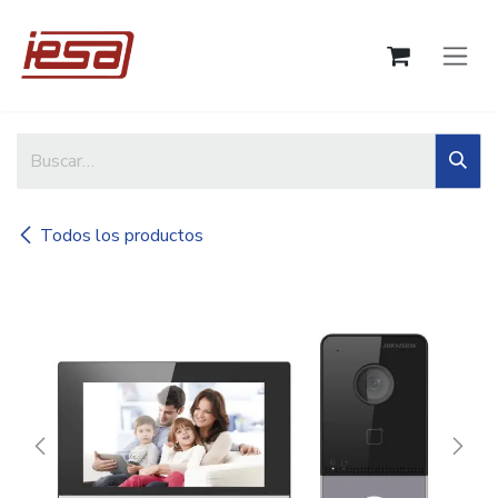
Ir al contenido
Todos los productos