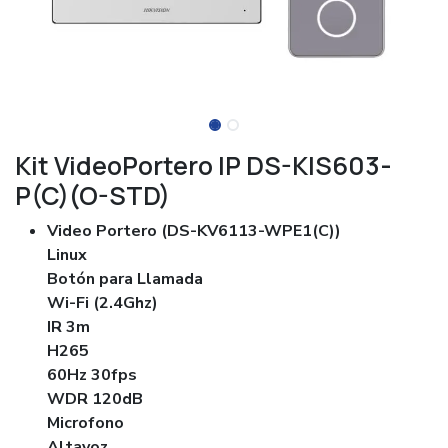
Kit VideoPortero IP DS-KIS603-
P(C)(O-STD)
Video Portero (DS-KV6113-WPE1(C))
Linux
Botón para Llamada
Wi-Fi (2.4Ghz)
IR 3m
H265
60Hz 30fps
WDR 120dB
Microfono
Altavoz