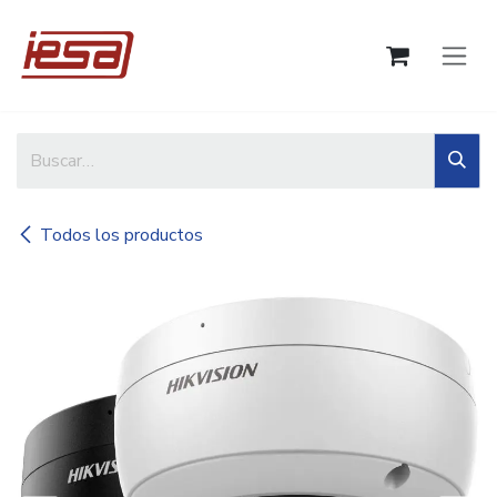
Ir al contenido
Todos los productos