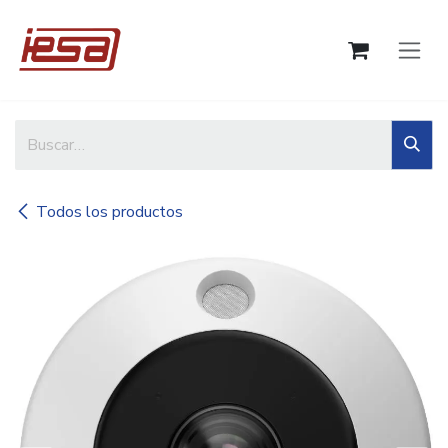
Ir al contenido
Todos los productos