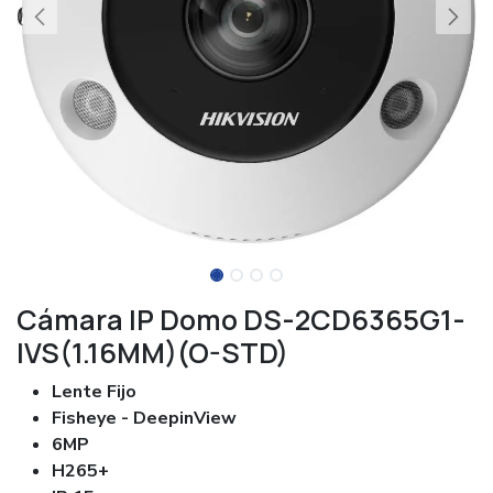
Cámara IP Domo DS-2CD6365G1-
IVS(1.16MM)(O-STD)
Lente Fijo
Fisheye - DeepinView
6MP
H265+