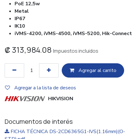
PoE 12,5w
Metal
IP67
IK10
iVMS-4200, iVMS-4500, iVMS-5200, Hik-Connect
₡
313,984.08
Impuestos incluidos
Agregar al c​​arrito
Agregar a la lista de deseos
HIKVISION
Documentos de interés
FICHA TÉCNICA DS-2CD6365G1-IVS(1.16mm)(O-