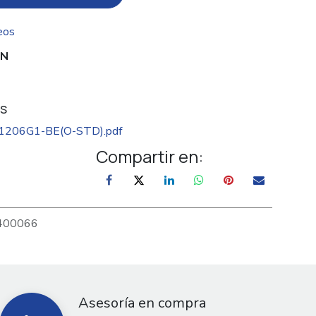
eos
ON
s
206G1-BE(O-STD).pdf
Compartir en:
400066
Asesoría en compra