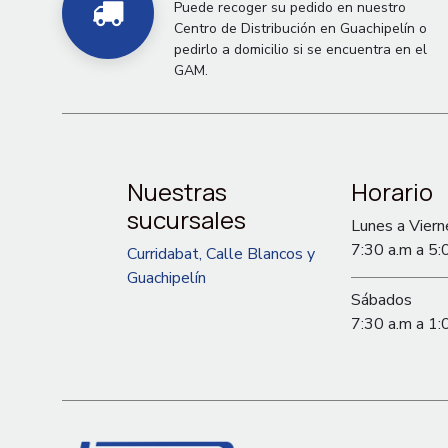
Puede recoger su pedido en nuestro
Centro de Distribución en Guachipelín o
pedirlo a domicilio si se encuentra en el
GAM.
Nuestras
Horario
sucursales
Lunes a Viern
7:30 a.m a 5:
Curridabat, Calle Blancos y
Guachipelín
Sábados
7:30 a.m a 1: