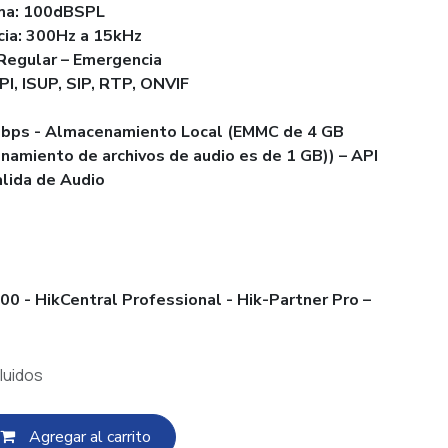
ima: 100dBSPL
ia: 300Hz a 15kHz
 Regular – Emergencia
I, ISUP, SIP, RTP, ONVIF
mbps - Almacenamiento Local (EMMC de 4 GB
namiento de archivos de audio es de 1 GB)) – API
alida de Audio
0 - HikCentral Professional - Hik-Partner Pro –
luidos
Agregar al c​​arrito