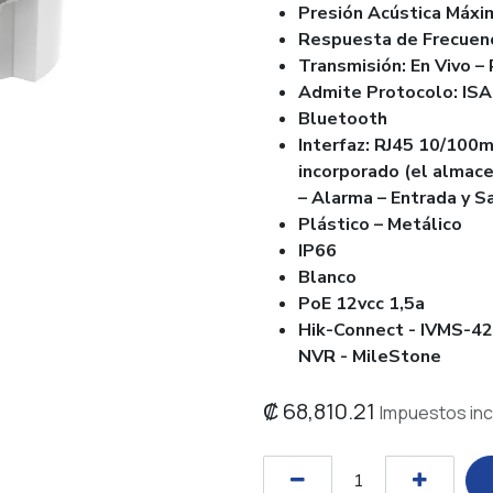
Presión Acústica Máx
Respuesta de Frecuenc
Transmisión: En Vivo –
Admite Protocolo: ISAP
Bluetooth
Interfaz: RJ45 10/100
incorporado (el almace
– Alarma – Entrada y S
Plástico – Metálico
IP66
Blanco
PoE 12vcc 1,5a
Hik-Connect - IVMS-420
NVR - MileStone
₡
68,810.21
Impuestos inc