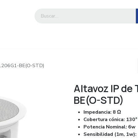
iesa
Compre por marca o categoría
Z1206G1-BE(O-STD)
Altavoz IP d
BE(O-STD)
Impedancia: 8 Ω
Cobertura cónica: 130°
Potencia Nominal: 6w
Sensibilidad (1m, 1w):