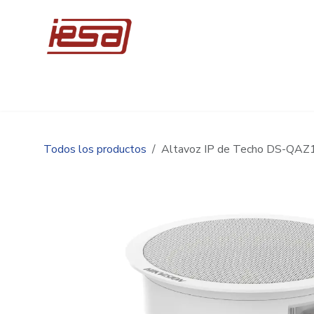
Ir al contenido
Inicio
Compre en línea
Promociones
Ingen
Todos los productos
Altavoz IP de Techo DS-QA