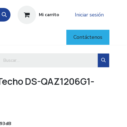
Iniciar sesión
Mi carrito
Contáctenos
e Techo DS-QAZ1206G1-
 93dB