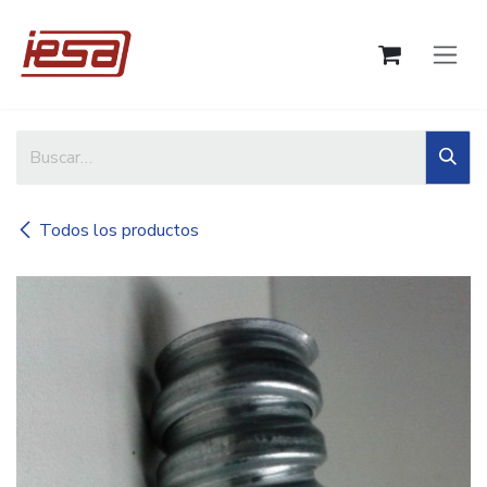
Ir al contenido
Todos los productos